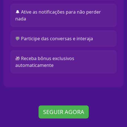
🔔 Ative as notificações para não perder
nada
💬 Participe das conversas e interaja
🎁 Receba bônus exclusivos
automaticamente
SEGUIR AGORA