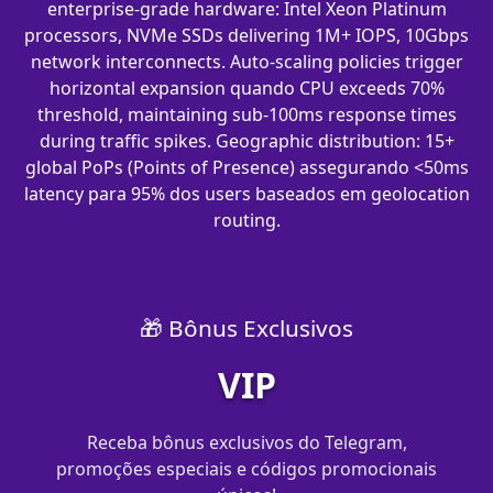
enterprise-grade hardware: Intel Xeon Platinum
processors, NVMe SSDs delivering 1M+ IOPS, 10Gbps
network interconnects. Auto-scaling policies trigger
horizontal expansion quando CPU exceeds 70%
threshold, maintaining sub-100ms response times
during traffic spikes. Geographic distribution: 15+
global PoPs (Points of Presence) assegurando <50ms
latency para 95% dos users baseados em geolocation
routing.
🎁 Bônus Exclusivos
VIP
Receba bônus exclusivos do Telegram,
promoções especiais e códigos promocionais