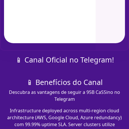
📱 Canal Oficial no Telegram!
📱 Benefícios do Canal
Descubra as vantagens de seguir a 95B CaSSino no
Telegram
Infrastructure deployed across multi-region cloud
architecture (AWS, Google Cloud, Azure redundancy)
com 99.99% uptime SLA. Server clusters utilize