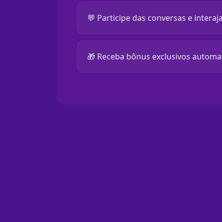
💬 Participe das conversas e interaj
🎁 Receba bônus exclusivos autom