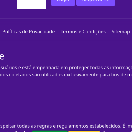
Políticas de Privacidade
Termos e Condições
Sitemap
de
 usuários e está empenhada em proteger todas as informaçõ
os coletados são utilizados exclusivamente para fins de m
eitar todas as regras e regulamentos estabelecidos. É im