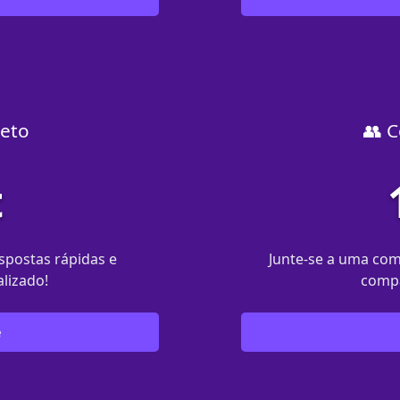
reto
👥 
t
espostas rápidas e
Junte-se a uma com
lizado!
compa
e