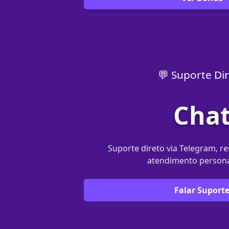
💬 Suporte Di
Cha
Suporte direto via Telegram, r
atendimento persona
Falar Suport