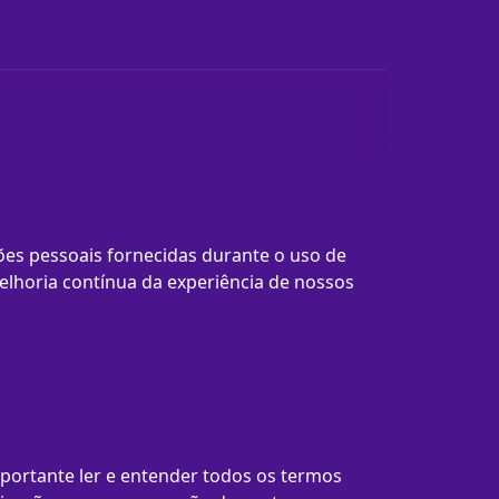
es pessoais fornecidas durante o uso de
elhoria contínua da experiência de nossos
portante ler e entender todos os termos