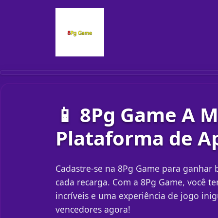
📱 8Pg Game A M
Plataforma de A
Cadastre-se na 8Pg Game para ganhar 
cada recarga. Com a 8Pg Game, você t
incríveis e uma experiência de jogo inig
vencedores agora!