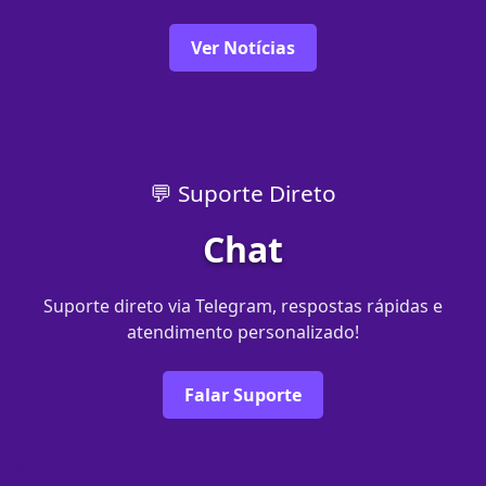
Ver Notícias
💬 Suporte Direto
Chat
Suporte direto via Telegram, respostas rápidas e
atendimento personalizado!
Falar Suporte