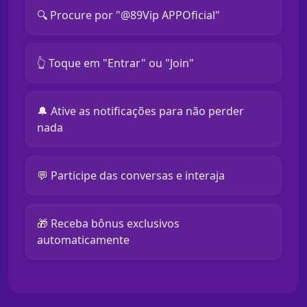
🔍 Procure por "@89Vip APPOficial"
👆 Toque em "Entrar" ou "Join"
🔔 Ative as notificações para não perder
nada
💬 Participe das conversas e interaja
🎁 Receba bônus exclusivos
automaticamente