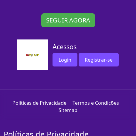
SEGUIR AGORA
Acessos
Login
Registrar-se
Políticas de Privacidade
Termos e Condições
Sitemap
Políticas de Privacidade