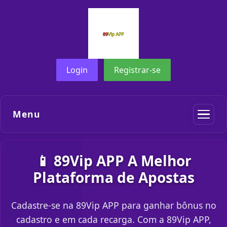
Login
Registrar-se
Menu
📱 89Vip APP A Melhor
Plataforma de Apostas
Cadastre-se na 89Vip APP para ganhar bônus no
cadastro e em cada recarga. Com a 89Vip APP,