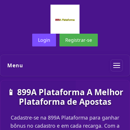
Login
Registrar-se
Menu
📱 899A Plataforma A Melhor
Plataforma de Apostas
Cadastre-se na 899A Plataforma para ganhar
bônus no cadastro e em cada recarga. Com a