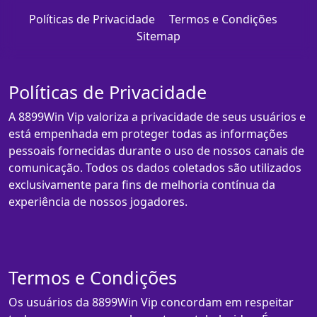
Políticas de Privacidade
Termos e Condições
Sitemap
Políticas de Privacidade
A 8899Win Vip valoriza a privacidade de seus usuários e
está empenhada em proteger todas as informações
pessoais fornecidas durante o uso de nossos canais de
comunicação. Todos os dados coletados são utilizados
exclusivamente para fins de melhoria contínua da
experiência de nossos jogadores.
Termos e Condições
Os usuários da 8899Win Vip concordam em respeitar