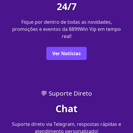
24/7
Fique por dentro de todas as novidades,
promoções e eventos da 8899Win Vip em tempo
real!
Ver Notícias
💬 Suporte Direto
Chat
Suporte direto via Telegram, respostas rápidas e
atendimento personalizado!