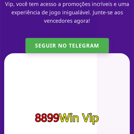
Vip, você tem acesso a promoções incríveis e uma
experiência de jogo inigualável. Junte-se aos
vencedores agora!
SEGUIR NO TELEGRAM