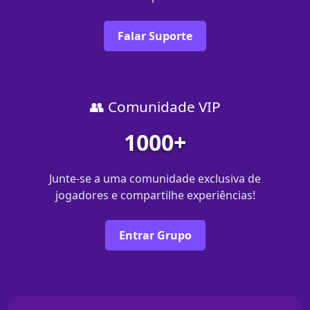
Falar Suporte
👥 Comunidade VIP
1000+
Junte-se a uma comunidade exclusiva de
jogadores e compartilhe experiências!
Entrar Grupo