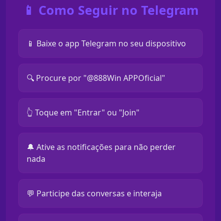
📱 Como Seguir no Telegram
📱 Baixe o app Telegram no seu dispositivo
🔍 Procure por "@888Win APPOficial"
👆 Toque em "Entrar" ou "Join"
🔔 Ative as notificações para não perder
nada
💬 Participe das conversas e interaja