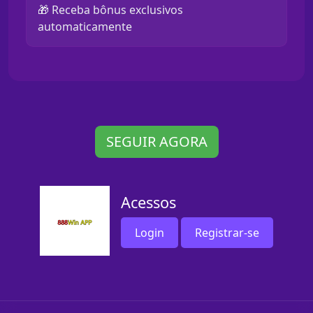
🎁 Receba bônus exclusivos
automaticamente
SEGUIR AGORA
Acessos
Login
Registrar-se