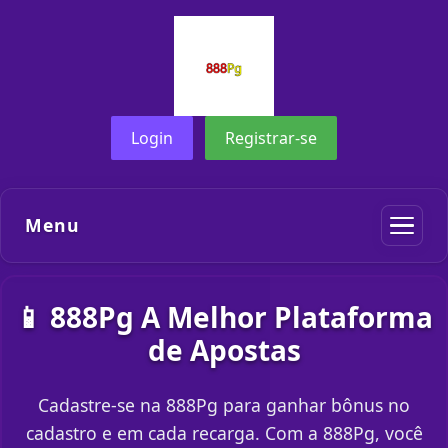
Login
Registrar-se
Menu
📱 888Pg A Melhor Plataforma
de Apostas
Cadastre-se na 888Pg para ganhar bônus no
cadastro e em cada recarga. Com a 888Pg, você