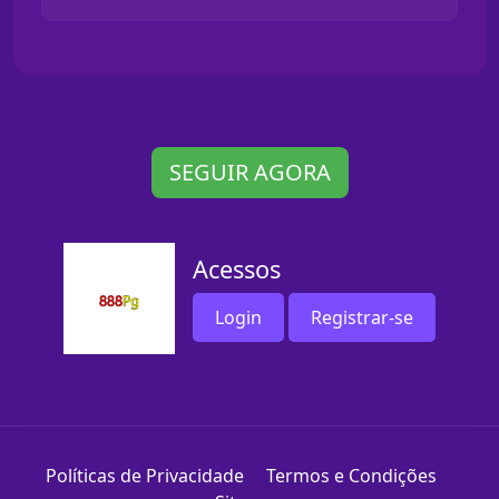
SEGUIR AGORA
Acessos
Login
Registrar-se
Políticas de Privacidade
Termos e Condições