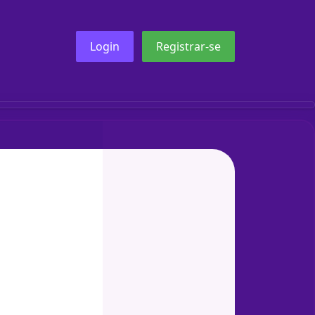
Login
Registrar-se