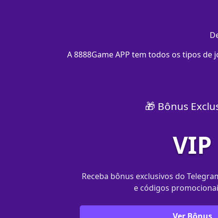
De
A 8888Game APP tem todos os tipos de jog
🎁 Bônus Exclu
VIP
Receba bônus exclusivos do Telegra
e códigos promocionai
Ver Bônus