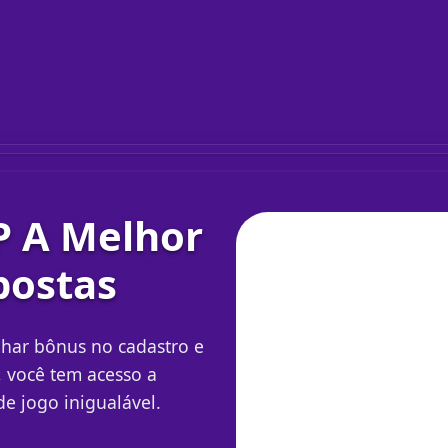
P A Melhor
postas
har bônus no cadastro e
 você tem acesso a
e jogo inigualável.