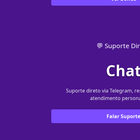
💬 Suporte Di
Cha
Suporte direto via Telegram, r
atendimento persona
Falar Suport