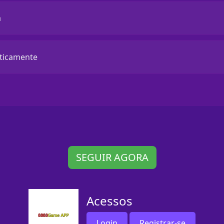
a
aticamente
SEGUIR AGORA
Acessos
Login
Registrar-se