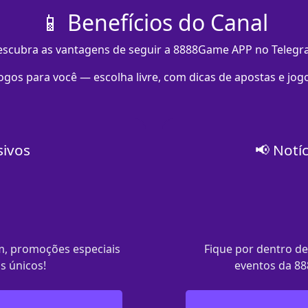
📱 Benefícios do Canal
scubra as vantagens de seguir a 8888Game APP no Teleg
os para você — escolha livre, com dicas de apostas e jogo
sivos
📢 Notí
m, promoções especiais
Fique por dentro d
s únicos!
eventos da 8