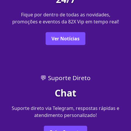
Fique por dentro de todas as novidades,
promoções e eventos da 82X Vip em tempo real!
Ver Notícias
💬 Suporte Direto
Chat
Suporte direto via Telegram, respostas rápidas e
atendimento personalizado!