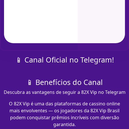
📱 Canal Oficial no Telegram!
📱 Benefícios do Canal
Descubra as vantagens de seguir a 82X Vip no Telegram
O 82X Vip é uma das plataformas de cassino online
mais envolventes — os jogadores da 82X Vip Brasil
podem conquistar prêmios incríveis com diversão
garantida.