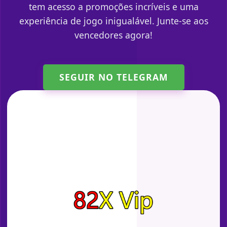
tem acesso a promoções incríveis e uma
experiência de jogo inigualável. Junte-se aos
vencedores agora!
SEGUIR NO TELEGRAM