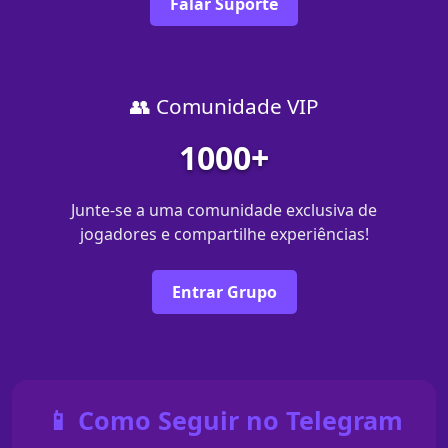
Falar Suporte
👥 Comunidade VIP
1000+
Junte-se a uma comunidade exclusiva de
jogadores e compartilhe experiências!
Entrar Grupo
📱 Como Seguir no Telegram