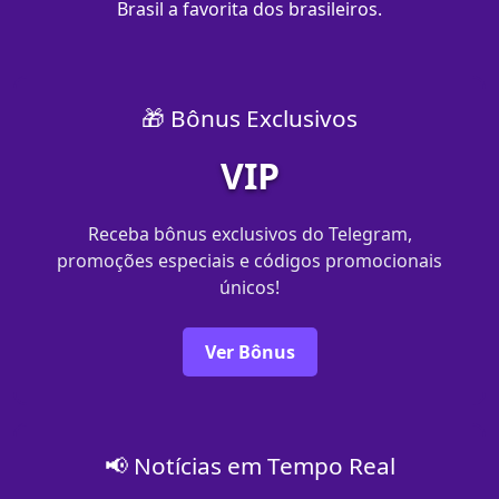
Brasil a favorita dos brasileiros.
🎁 Bônus Exclusivos
VIP
Receba bônus exclusivos do Telegram,
promoções especiais e códigos promocionais
únicos!
Ver Bônus
📢 Notícias em Tempo Real