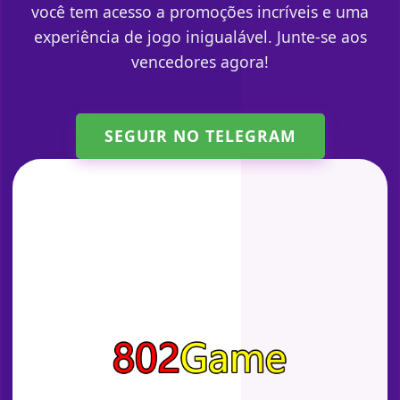
você tem acesso a promoções incríveis e uma
experiência de jogo inigualável. Junte-se aos
vencedores agora!
SEGUIR NO TELEGRAM