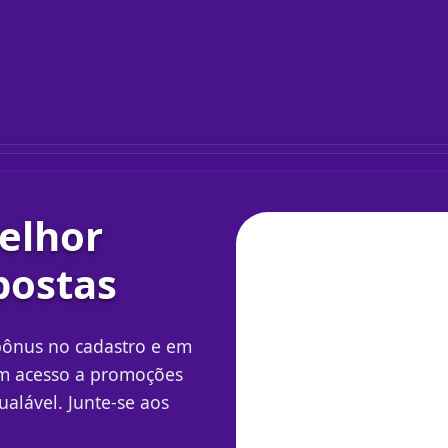
elhor
postas
bônus no cadastro e em
em acesso a promoções
ualável. Junte-se aos