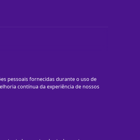
es pessoais fornecidas durante o uso de
elhoria contínua da experiência de nossos