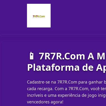
📱 7R7R.Com A M
Plataforma de A
Cadastre-se na 7R7R.Com para ganhar 
cada recarga. Com a 7R7R.Com, você t
incríveis e uma experiência de jogo inig
vencedores agora!