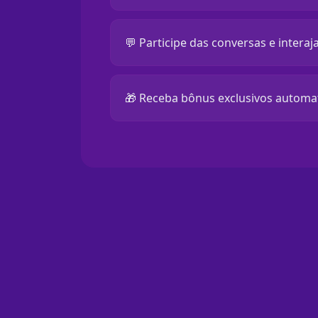
💬 Participe das conversas e interaj
🎁 Receba bônus exclusivos autom