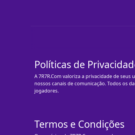
Políticas de Privacida
A 7R7R.Com valoriza a privacidade de seus
nossos canais de comunicação. Todos os dad
jogadores.
Termos e Condições