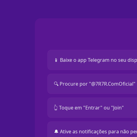
📱 Baixe o app Telegram no seu disp
🔍 Procure por "@7R7R.ComOficial"
👆 Toque em "Entrar" ou "Join"
🔔 Ative as notificações para não p