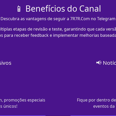
📱 Benefícios do Canal
Descubra as vantagens de seguir a 7R7R.Com no Telegram
tiplas etapas de revisão e teste, garantindo que cada vers
s para receber feedback e implementar melhorias baseadas
sivos
📢 Notí
m, promoções especiais
Fique por dentro d
s únicos!
eventos da