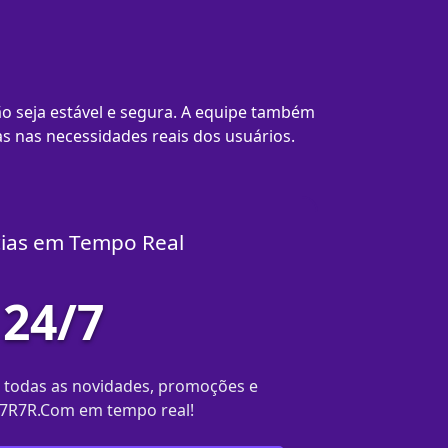
ão seja estável e segura. A equipe também
 nas necessidades reais dos usuários.
cias em Tempo Real
24/7
e todas as novidades, promoções e
 7R7R.Com em tempo real!