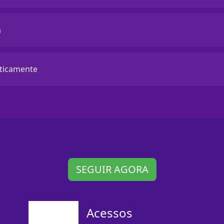
a
aticamente
SEGUIR AGORA
Acessos