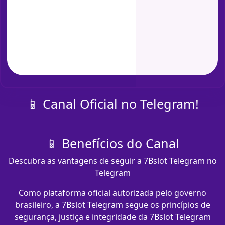
📱 Canal Oficial no Telegram!
📱 Benefícios do Canal
Descubra as vantagens de seguir a 7Bslot Telegram no
Telegram
Como plataforma oficial autorizada pelo governo
brasileiro, a 7Bslot Telegram segue os princípios de
segurança, justiça e integridade da 7Bslot Telegram