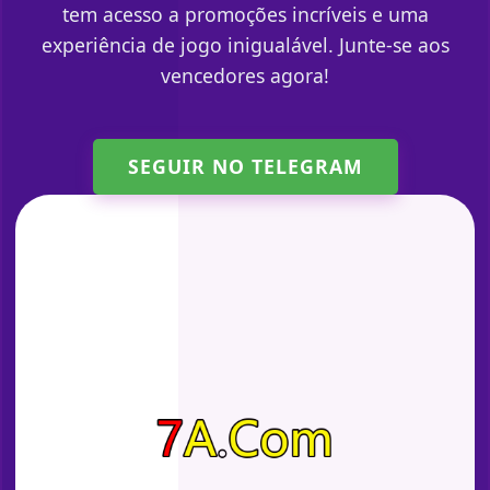
tem acesso a promoções incríveis e uma
experiência de jogo inigualável. Junte-se aos
vencedores agora!
SEGUIR NO TELEGRAM