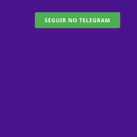
SEGUIR NO TELEGRAM