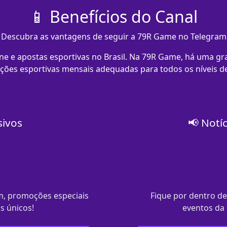
📱 Benefícios do Canal
Descubra as vantagens de seguir a 79R Game no Telegram
ine e apostas esportivas no Brasil. Na 79R Game, há uma gr
ões esportivas mensais adequadas para todos os níveis de
sivos
📢 Notí
m, promoções especiais
Fique por dentro d
s únicos!
eventos da