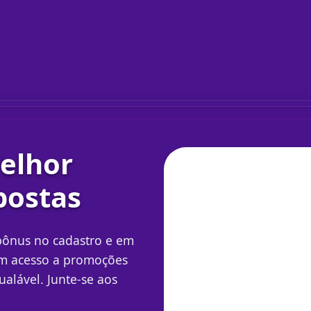
elhor
postas
bônus no cadastro e em
em acesso a promoções
ualável. Junte-se aos