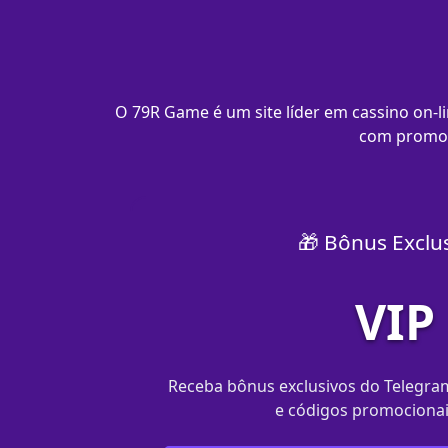
O 79R Game é um site líder em cassino on-l
com promoç
🎁 Bônus Exclu
VIP
Receba bônus exclusivos do Telegra
e códigos promocionai