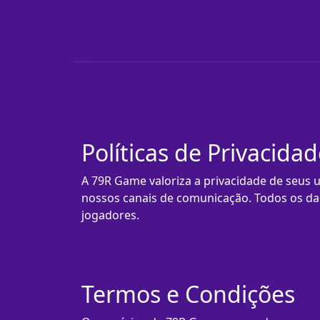
Políticas de Privacida
A 79R Game valoriza a privacidade de seus
nossos canais de comunicação. Todos os dad
jogadores.
Termos e Condições