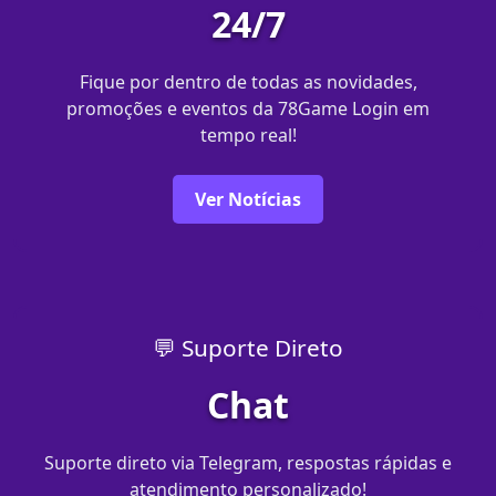
24/7
Fique por dentro de todas as novidades,
promoções e eventos da 78Game Login em
tempo real!
Ver Notícias
💬 Suporte Direto
Chat
Suporte direto via Telegram, respostas rápidas e
atendimento personalizado!