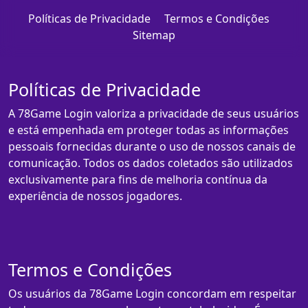
Políticas de Privacidade
Termos e Condições
Sitemap
Políticas de Privacidade
A 78Game Login valoriza a privacidade de seus usuários
e está empenhada em proteger todas as informações
pessoais fornecidas durante o uso de nossos canais de
comunicação. Todos os dados coletados são utilizados
exclusivamente para fins de melhoria contínua da
experiência de nossos jogadores.
Termos e Condições
Os usuários da 78Game Login concordam em respeitar