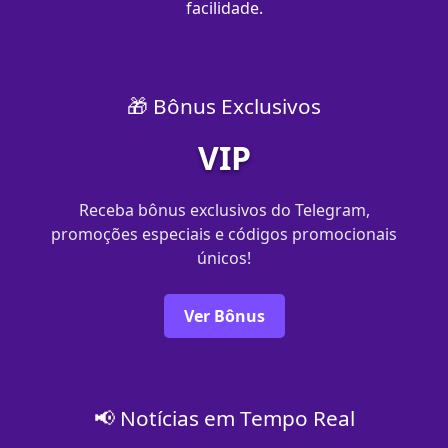
facilidade.
🎁 Bônus Exclusivos
VIP
Receba bônus exclusivos do Telegram,
promoções especiais e códigos promocionais
únicos!
Ver Bônus
📢 Notícias em Tempo Real