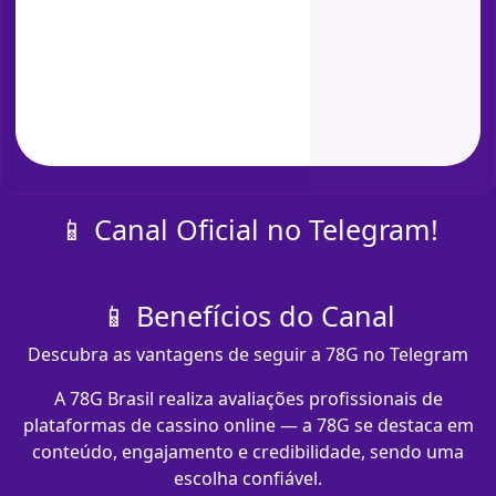
📱 Canal Oficial no Telegram!
📱 Benefícios do Canal
Descubra as vantagens de seguir a 78G no Telegram
A 78G Brasil realiza avaliações profissionais de
plataformas de cassino online — a 78G se destaca em
conteúdo, engajamento e credibilidade, sendo uma
escolha confiável.