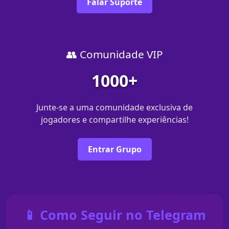
Falar Suporte
👥 Comunidade VIP
1000+
Junte-se a uma comunidade exclusiva de
jogadores e compartilhe experiências!
Entrar Grupo
📱 Como Seguir no Telegram