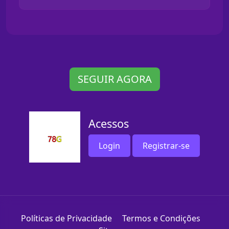
SEGUIR AGORA
Acessos
Login
Registrar-se
Políticas de Privacidade
Termos e Condições