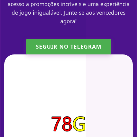
acesso a promoções incríveis e uma experiência
de jogo inigualável. Junte-se aos vencedores
agora!
SEGUIR NO TELEGRAM