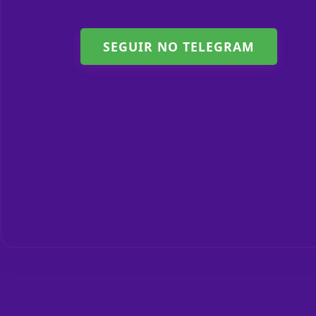
SEGUIR NO TELEGRAM