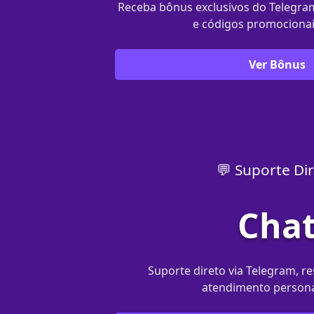
Receba bônus exclusivos do Telegra
e códigos promocionai
Ver Bônus
💬 Suporte Di
Cha
Suporte direto via Telegram, r
atendimento persona