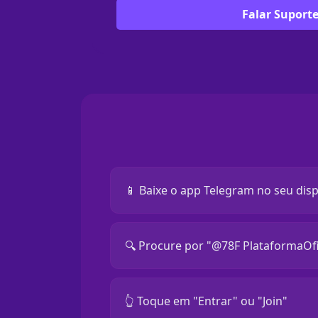
Falar Suport
📱 Baixe o app Telegram no seu disp
🔍 Procure por "@78F PlataformaOfi
👆 Toque em "Entrar" ou "Join"