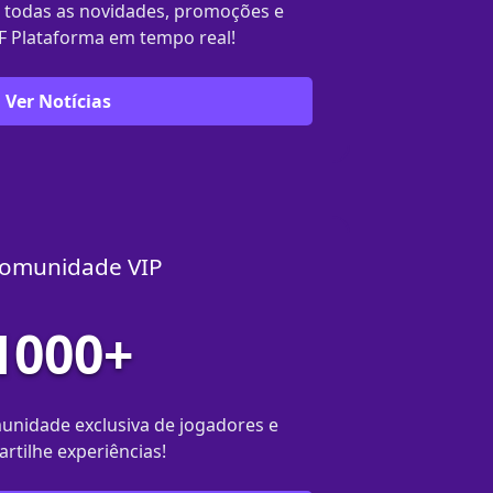
e todas as novidades, promoções e
F Plataforma em tempo real!
Ver Notícias
Comunidade VIP
1000+
unidade exclusiva de jogadores e
rtilhe experiências!