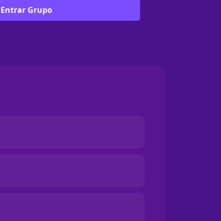
Entrar Grupo