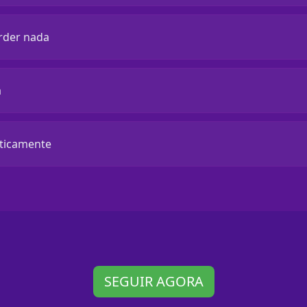
erder nada
a
aticamente
SEGUIR AGORA