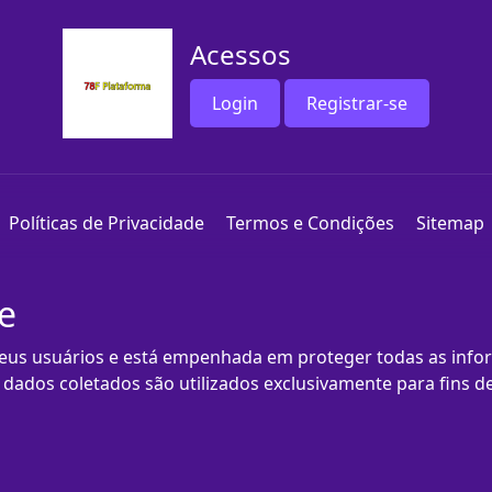
Acessos
Login
Registrar-se
Políticas de Privacidade
Termos e Condições
Sitemap
de
 seus usuários e está empenhada em proteger todas as inf
dados coletados são utilizados exclusivamente para fins d