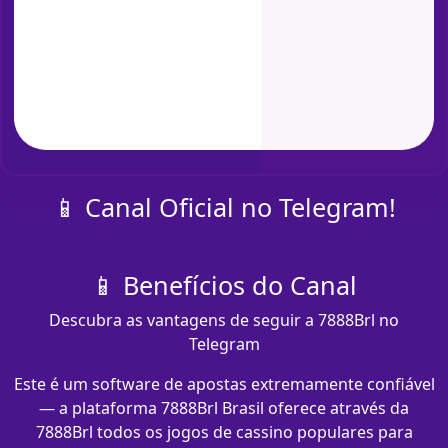
📱 Canal Oficial no Telegram!
📱 Benefícios do Canal
Descubra as vantagens de seguir a 7888Brl no
Telegram
Este é um software de apostas extremamente confiável
— a plataforma 7888Brl Brasil oferece através da
7888Brl todos os jogos de cassino populares para