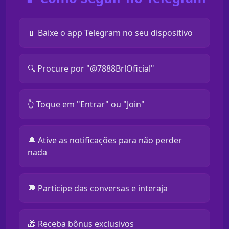
📱 Baixe o app Telegram no seu dispositivo
🔍 Procure por "@7888BrlOficial"
👆 Toque em "Entrar" ou "Join"
🔔 Ative as notificações para não perder
nada
💬 Participe das conversas e interaja
🎁 Receba bônus exclusivos