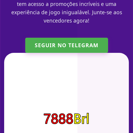
tem acesso a promoções incríveis e uma
experiência de jogo inigualável. Junte-se aos
vencedores agora!
SEGUIR NO TELEGRAM