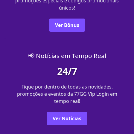
promoções especiais e códigos promocionais
únicos!
Ver Bônus
📢 Notícias em Tempo Real
24/7
Fique por dentro de todas as novidades,
promoções e eventos da 77GG Vip Login em
tempo real!
Ver Notícias