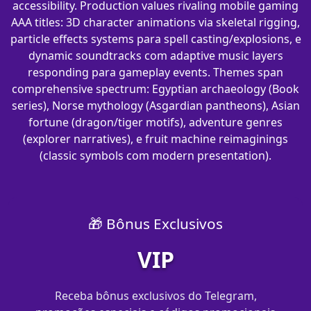
accessibility. Production values rivaling mobile gaming
AAA titles: 3D character animations via skeletal rigging,
particle effects systems para spell casting/explosions, e
dynamic soundtracks com adaptive music layers
responding para gameplay events. Themes span
comprehensive spectrum: Egyptian archaeology (Book
series), Norse mythology (Asgardian pantheons), Asian
fortune (dragon/tiger motifs), adventure genres
(explorer narratives), e fruit machine reimaginings
(classic symbols com modern presentation).
🎁 Bônus Exclusivos
VIP
Receba bônus exclusivos do Telegram,