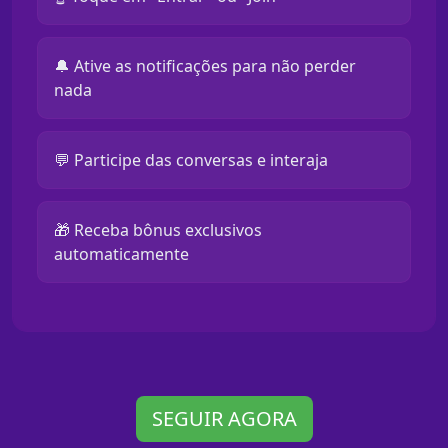
🔔 Ative as notificações para não perder
nada
💬 Participe das conversas e interaja
🎁 Receba bônus exclusivos
automaticamente
SEGUIR AGORA