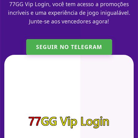
77GG Vip Login, você tem acesso a promoções
incríveis e uma experiência de jogo inigualável.
Junte-se aos vencedores agora!
SEGUIR NO TELEGRAM