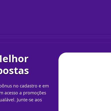
Melhor
postas
bônus no cadastro e em
em acesso a promoções
ualável. Junte-se aos