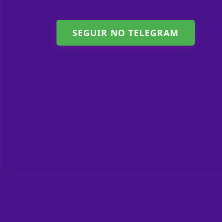
SEGUIR NO TELEGRAM