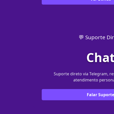
💬 Suporte Di
Cha
Suporte direto via Telegram, r
atendimento persona
Falar Suport