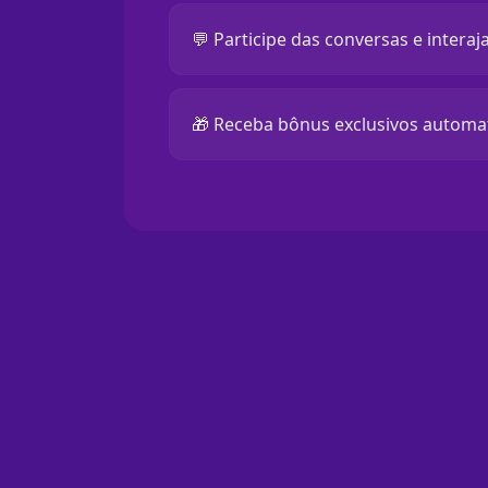
💬 Participe das conversas e interaj
🎁 Receba bônus exclusivos autom