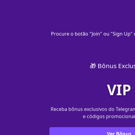
Procure o botão "Join" ou "Sign Up" n
🎁 Bônus Exclu
VIP
Receba bônus exclusivos do Telegra
e códigos promocionai
Ver Bônus