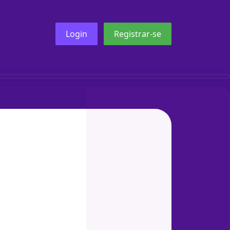
Login
Registrar-se