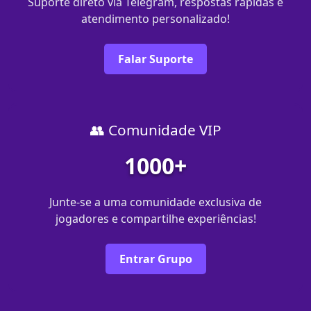
Suporte direto via Telegram, respostas rápidas e
atendimento personalizado!
Falar Suporte
👥 Comunidade VIP
1000+
Junte-se a uma comunidade exclusiva de
jogadores e compartilhe experiências!
Entrar Grupo