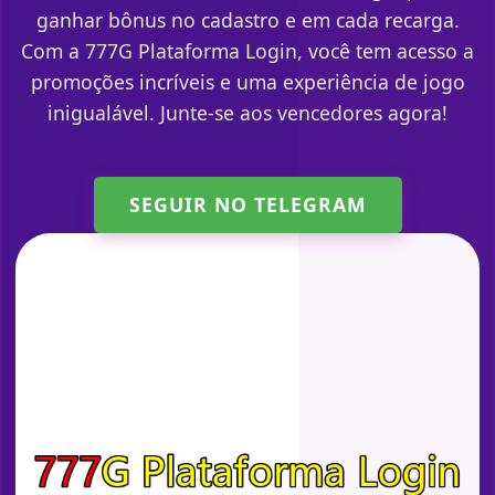
ganhar bônus no cadastro e em cada recarga.
Com a 777G Plataforma Login, você tem acesso a
promoções incríveis e uma experiência de jogo
inigualável. Junte-se aos vencedores agora!
SEGUIR NO TELEGRAM