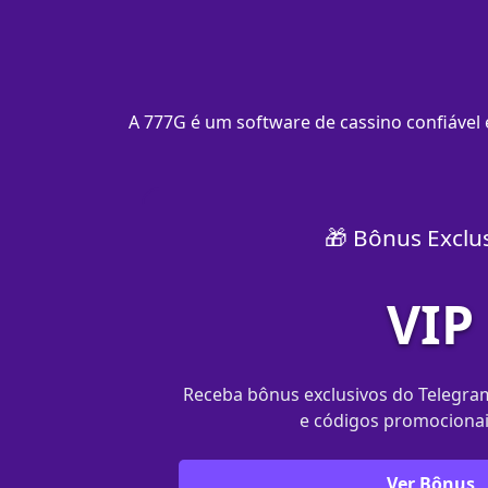
A 777G é um software de cassino confiável 
🎁 Bônus Exclu
VIP
Receba bônus exclusivos do Telegra
e códigos promocionai
Ver Bônus