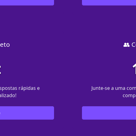
reto
👥 
t
espostas rápidas e
Junte-se a uma com
lizado!
compa
e