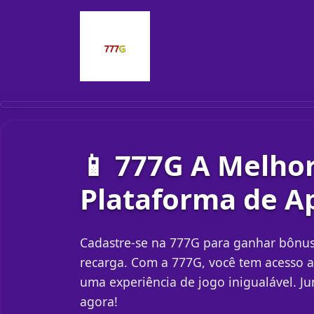
📱 777G A Melho
Plataforma de A
Cadastre-se na 777G para ganhar bônus
recarga. Com a 777G, você tem acesso a
uma experiência de jogo inigualável. J
agora!