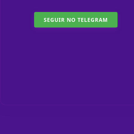
SEGUIR NO TELEGRAM