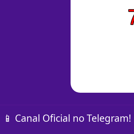
📱 Canal Oficial no Telegram!