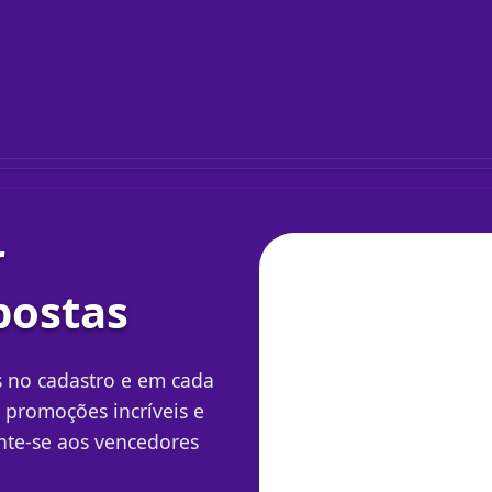
r
postas
 no cadastro e em cada
 promoções incríveis e
unte-se aos vencedores