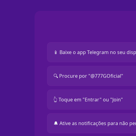
📱 Baixe o app Telegram no seu disp
🔍 Procure por "@777GOficial"
👆 Toque em "Entrar" ou "Join"
🔔 Ative as notificações para não p