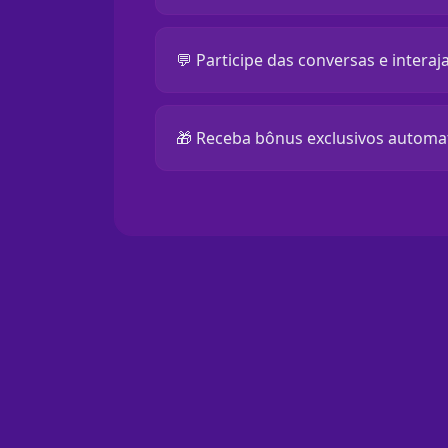
💬 Participe das conversas e interaj
🎁 Receba bônus exclusivos autom