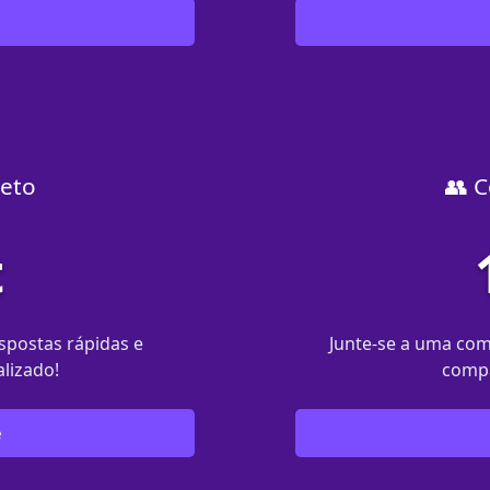
reto
👥 
t
espostas rápidas e
Junte-se a uma com
lizado!
compa
e