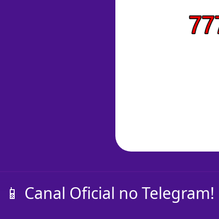
📱 Canal Oficial no Telegram!