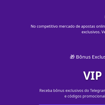
No competitivo mercado de apostas onlin
exclusivos. V
🎁 Bônus Exclu
VIP
Receba bônus exclusivos do Telegra
e códigos promocionai