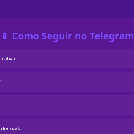
📱 Como Seguir no Telegram
ositivo
"
erder nada