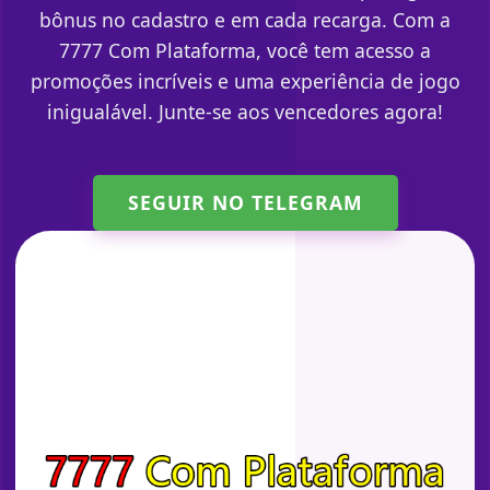
bônus no cadastro e em cada recarga. Com a
7777 Com Plataforma, você tem acesso a
promoções incríveis e uma experiência de jogo
inigualável. Junte-se aos vencedores agora!
SEGUIR NO TELEGRAM