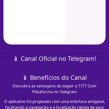
📱 Canal Oficial no Telegram!
📱 Benefícios do Canal
Descubra as vantagens de seguir a 7777 Com
Plataforma no Telegram
O aplicativo foi projetado com uma interface amigável,
facilitando a navegação e a localização rápida de seus