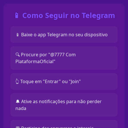
📱 Como Seguir no Telegram
📱 Baixe o app Telegram no seu dispositivo
🔍 Procure por "@7777 Com
PlataformaOficial"
👆 Toque em "Entrar" ou "Join"
🔔 Ative as notificações para não perder
nada