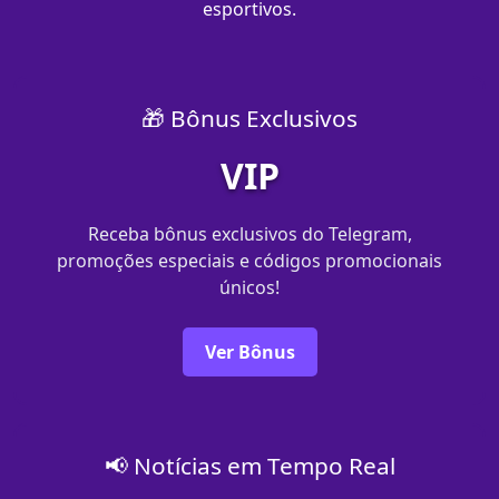
esportivos.
🎁 Bônus Exclusivos
VIP
Receba bônus exclusivos do Telegram,
promoções especiais e códigos promocionais
únicos!
Ver Bônus
📢 Notícias em Tempo Real