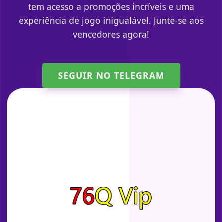
tem acesso a promoções incríveis e uma
experiência de jogo inigualável. Junte-se aos
vencedores agora!
SEGUIR NO TELEGRAM