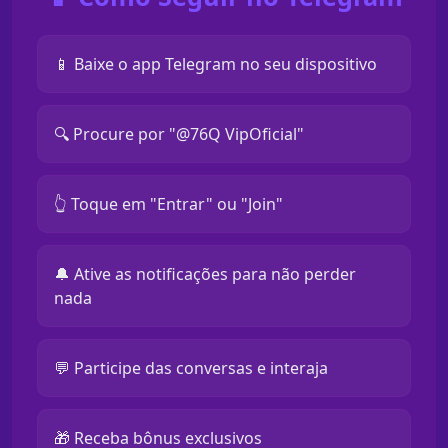
📱 Baixe o app Telegram no seu dispositivo
🔍 Procure por "@76Q VipOficial"
👆 Toque em "Entrar" ou "Join"
🔔 Ative as notificações para não perder
nada
💬 Participe das conversas e interaja
🎁 Receba bônus exclusivos