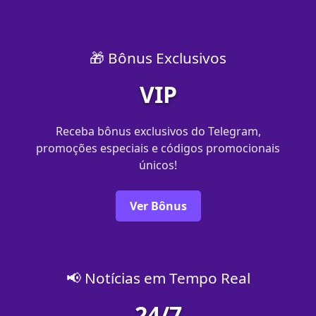
🎁 Bônus Exclusivos
VIP
Receba bônus exclusivos do Telegram,
promoções especiais e códigos promocionais
únicos!
Ver Bônus
📢 Notícias em Tempo Real
24/7