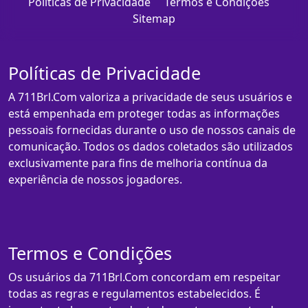
Políticas de Privacidade
Termos e Condições
Sitemap
Políticas de Privacidade
A 711Brl.Com valoriza a privacidade de seus usuários e
está empenhada em proteger todas as informações
pessoais fornecidas durante o uso de nossos canais de
comunicação. Todos os dados coletados são utilizados
exclusivamente para fins de melhoria contínua da
experiência de nossos jogadores.
Termos e Condições
Os usuários da 711Brl.Com concordam em respeitar
todas as regras e regulamentos estabelecidos. É