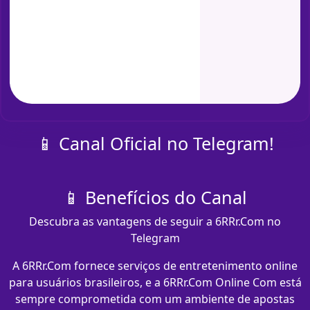
📱 Canal Oficial no Telegram!
📱 Benefícios do Canal
Descubra as vantagens de seguir a 6RRr.Com no
Telegram
A 6RRr.Com fornece serviços de entretenimento online
para usuários brasileiros, e a 6RRr.Com Online Com está
sempre comprometida com um ambiente de apostas