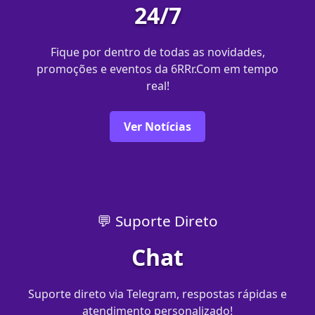
24/7
Fique por dentro de todas as novidades,
promoções e eventos da 6RRr.Com em tempo
real!
Ver Notícias
💬 Suporte Direto
Chat
Suporte direto via Telegram, respostas rápidas e
atendimento personalizado!