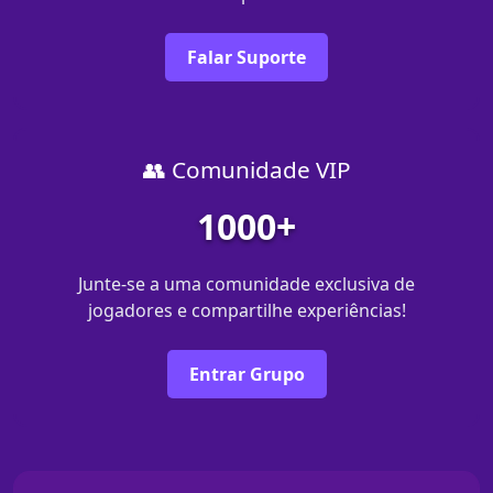
Falar Suporte
👥 Comunidade VIP
1000+
Junte-se a uma comunidade exclusiva de
jogadores e compartilhe experiências!
Entrar Grupo