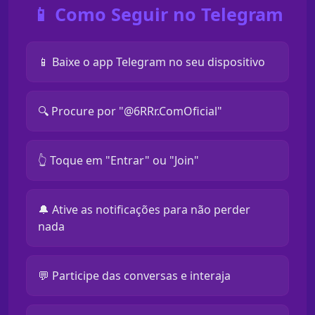
📱 Como Seguir no Telegram
📱 Baixe o app Telegram no seu dispositivo
🔍 Procure por "@6RRr.ComOficial"
👆 Toque em "Entrar" ou "Join"
🔔 Ative as notificações para não perder
nada
💬 Participe das conversas e interaja