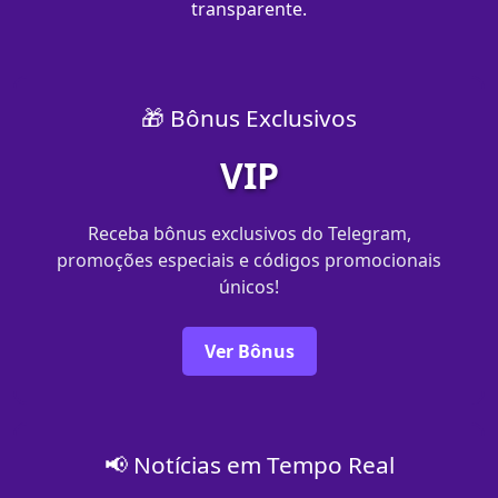
transparente.
🎁 Bônus Exclusivos
VIP
Receba bônus exclusivos do Telegram,
promoções especiais e códigos promocionais
únicos!
Ver Bônus
📢 Notícias em Tempo Real