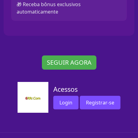
🎁 Receba bônus exclusivos
automaticamente
SEGUIR AGORA
Acessos
Login
Registrar-se