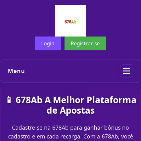
Login
Registrar-se
Menu
📱 678Ab A Melhor Plataforma
de Apostas
Cadastre-se na 678Ab para ganhar bônus no
cadastro e em cada recarga. Com a 678Ab, você