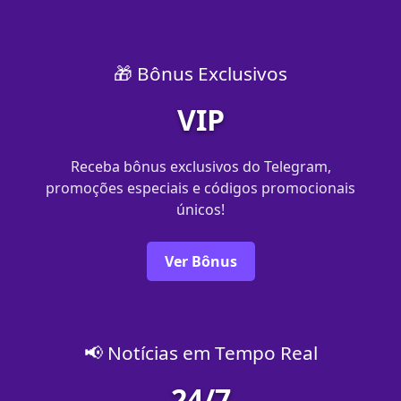
🎁 Bônus Exclusivos
VIP
Receba bônus exclusivos do Telegram,
promoções especiais e códigos promocionais
únicos!
Ver Bônus
📢 Notícias em Tempo Real
24/7