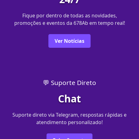
Fique por dentro de todas as novidades,
promoções e eventos da 678Ab em tempo real!
Ver Notícias
💬 Suporte Direto
Chat
Suporte direto via Telegram, respostas rápidas e
atendimento personalizado!