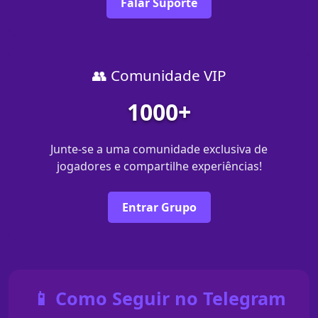
Falar Suporte
👥 Comunidade VIP
1000+
Junte-se a uma comunidade exclusiva de
jogadores e compartilhe experiências!
Entrar Grupo
📱 Como Seguir no Telegram