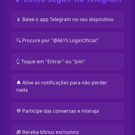
📱 Baixe o app Telegram no seu dispositivo
🔍 Procure por "@6615 LoginOficial"
👆 Toque em "Entrar" ou "Join"
🔔 Ative as notificações para não perder
nada
💬 Participe das conversas e interaja
🎁 Receba bônus exclusivos