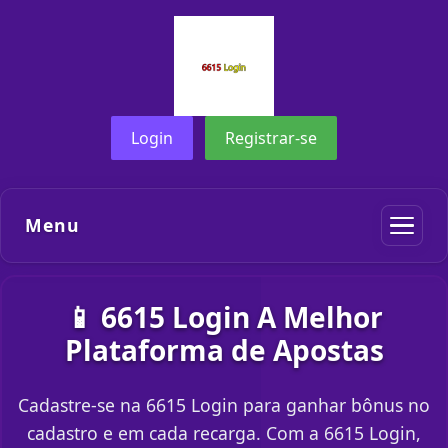
Login
Registrar-se
Menu
📱 6615 Login A Melhor
Plataforma de Apostas
Cadastre-se na 6615 Login para ganhar bônus no
cadastro e em cada recarga. Com a 6615 Login,