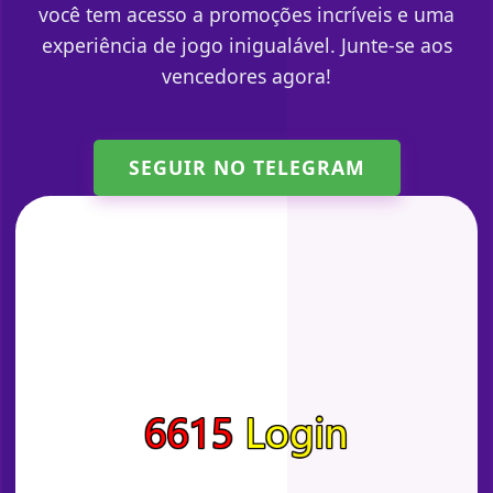
você tem acesso a promoções incríveis e uma
experiência de jogo inigualável. Junte-se aos
vencedores agora!
SEGUIR NO TELEGRAM