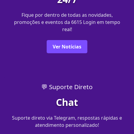
Fique por dentro de todas as novidades,
promoções e eventos da 6615 Login em tempo
real!
Ver Notícias
💬 Suporte Direto
Chat
Suporte direto via Telegram, respostas rápidas e
atendimento personalizado!