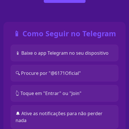
📱 Como Seguir no Telegram
📱 Baixe o app Telegram no seu dispositivo
🔍 Procure por "@6171Oficial"
👆 Toque em "Entrar" ou "Join"
🔔 Ative as notificações para não perder
nada