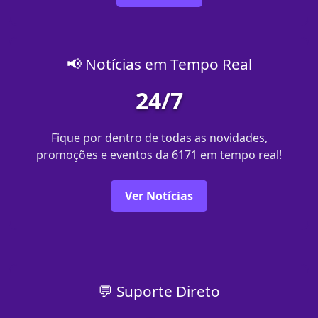
📢 Notícias em Tempo Real
24/7
Fique por dentro de todas as novidades,
promoções e eventos da 6171 em tempo real!
Ver Notícias
💬 Suporte Direto