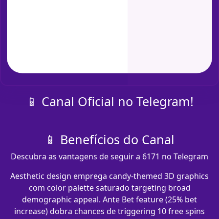
📱 Canal Oficial no Telegram!
📱 Benefícios do Canal
Descubra as vantagens de seguir a 6171 no Telegram
Aesthetic design emprega candy-themed 3D graphics
com color palette saturado targeting broad
demographic appeal. Ante Bet feature (25% bet
increase) dobra chances de triggering 10 free spins