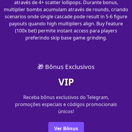
através de 4+ scatter lollipops. Durante bonus,
multiplier bombs acumulam através de rounds, criando
scenarios onde single cascade pode result in 5-6 figure
payouts quando high multipliers align. Buy Feature
(100x bet) permite instant access para players
preferindo skip base game grinding.
🎁 Bônus Exclusivos
VIP
Receba bônus exclusivos do Telegram,
promoções especiais e códigos promocionais
únicos!
Ver Bônus