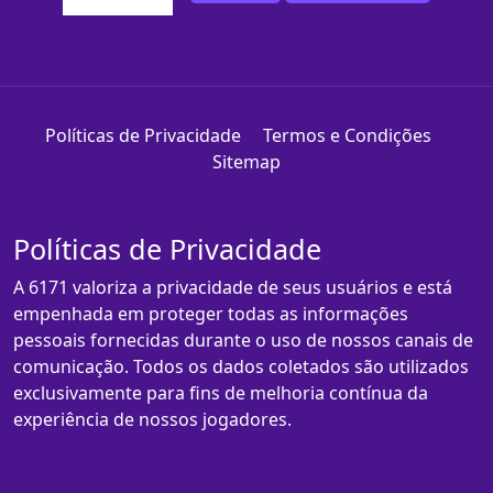
Políticas de Privacidade
Termos e Condições
Sitemap
Políticas de Privacidade
A 6171 valoriza a privacidade de seus usuários e está
empenhada em proteger todas as informações
pessoais fornecidas durante o uso de nossos canais de
comunicação. Todos os dados coletados são utilizados
exclusivamente para fins de melhoria contínua da
experiência de nossos jogadores.