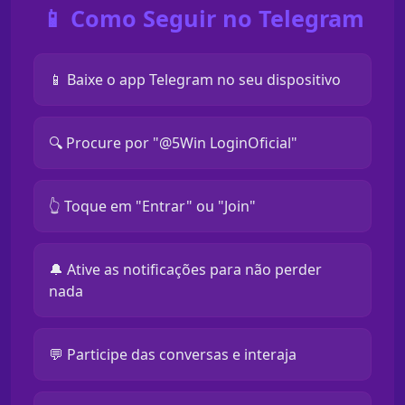
📱 Como Seguir no Telegram
📱 Baixe o app Telegram no seu dispositivo
🔍 Procure por "@5Win LoginOficial"
👆 Toque em "Entrar" ou "Join"
🔔 Ative as notificações para não perder
nada
💬 Participe das conversas e interaja