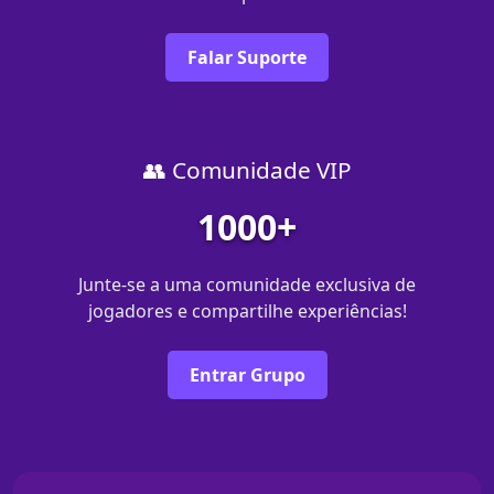
Falar Suporte
👥 Comunidade VIP
1000+
Junte-se a uma comunidade exclusiva de
jogadores e compartilhe experiências!
Entrar Grupo