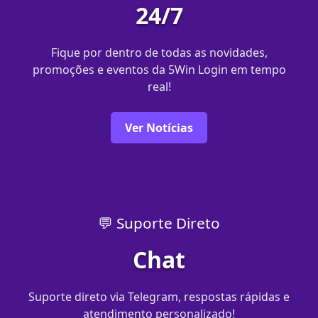
24/7
Fique por dentro de todas as novidades,
promoções e eventos da 5Win Login em tempo
real!
Ver Notícias
💬 Suporte Direto
Chat
Suporte direto via Telegram, respostas rápidas e
atendimento personalizado!