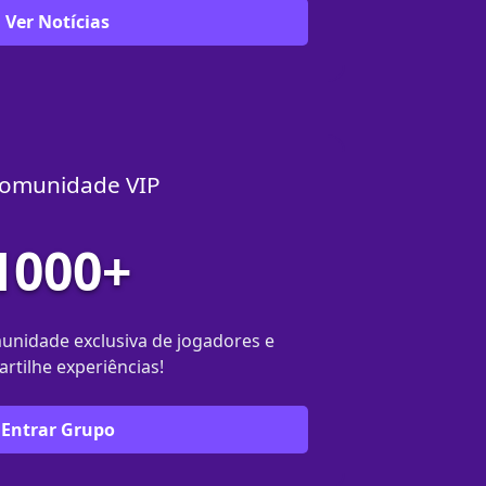
Ver Notícias
Comunidade VIP
1000+
unidade exclusiva de jogadores e
rtilhe experiências!
Entrar Grupo