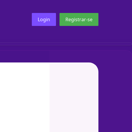
Login
Registrar-se