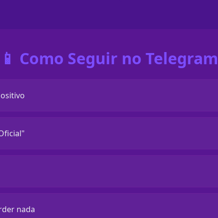
📱 Como Seguir no Telegram
ositivo
ficial"
erder nada