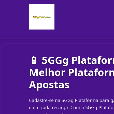
📱 5GGg Platafo
Melhor Platafor
Apostas
Cadastre-se na 5GGg Plataforma para g
e em cada recarga. Com a 5GGg Platafo