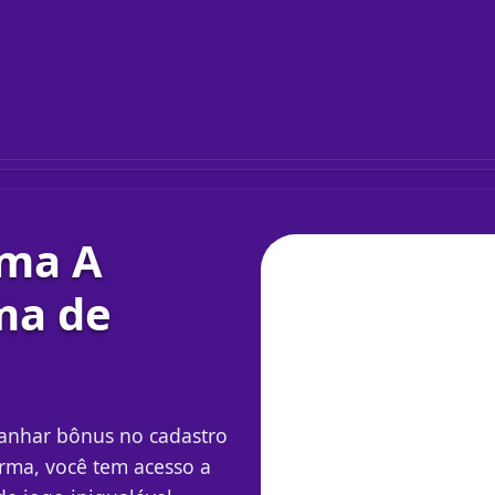
rma A
ma de
anhar bônus no cadastro
rma, você tem acesso a