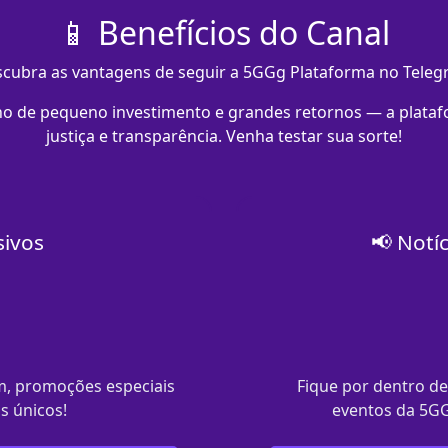
📱 Benefícios do Canal
cubra as vantagens de seguir a 5GGg Plataforma no Tele
o de pequeno investimento e grandes retornos — a platafo
justiça e transparência. Venha testar sua sorte!
sivos
📢 Notí
m, promoções especiais
Fique por dentro d
s únicos!
eventos da 5GG