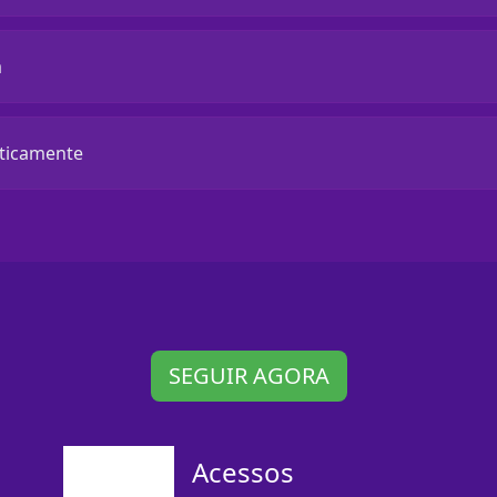
a
aticamente
SEGUIR AGORA
Acessos