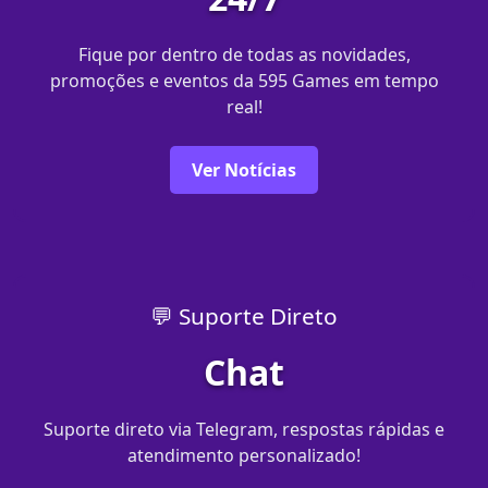
Fique por dentro de todas as novidades,
promoções e eventos da 595 Games em tempo
real!
Ver Notícias
💬 Suporte Direto
Chat
Suporte direto via Telegram, respostas rápidas e
atendimento personalizado!