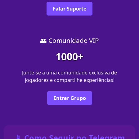
Falar Suporte
👥 Comunidade VIP
1000+
Junte-se a uma comunidade exclusiva de
jogadores e compartilhe experiências!
Entrar Grupo
📱 Como Seguir no Telegram