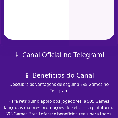
📱 Canal Oficial no Telegram!
📱 Benefícios do Canal
Descubra as vantagens de seguir a 595 Games no
Telegram
Para retribuir o apoio dos jogadores, a 595 Games
lançou as maiores promoções do setor — a plataforma
595 Games Brasil oferece benefícios reais para todos.