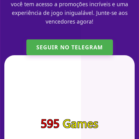
você tem acesso a promoções incríveis e uma
experiência de jogo inigualável. Junte-se aos
vencedores agora!
SEGUIR NO TELEGRAM