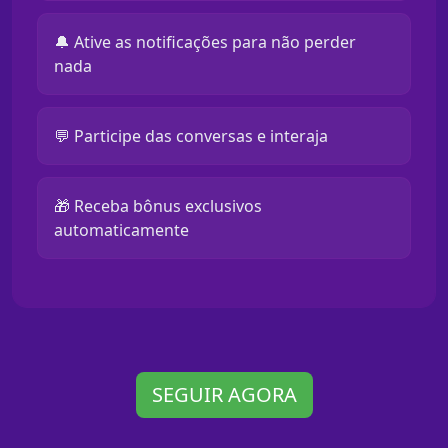
🔔 Ative as notificações para não perder
nada
💬 Participe das conversas e interaja
🎁 Receba bônus exclusivos
automaticamente
SEGUIR AGORA