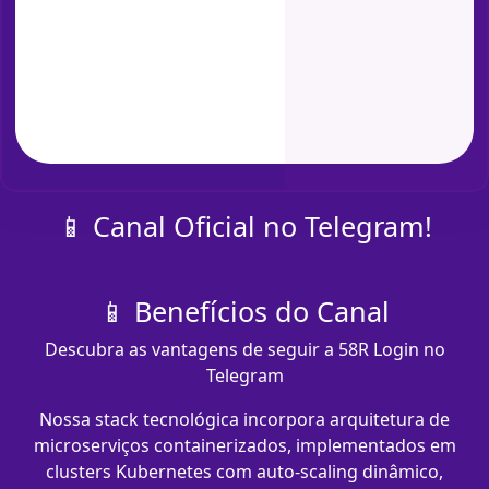
📱 Canal Oficial no Telegram!
📱 Benefícios do Canal
Descubra as vantagens de seguir a 58R Login no
Telegram
Nossa stack tecnológica incorpora arquitetura de
microserviços containerizados, implementados em
clusters Kubernetes com auto-scaling dinâmico,