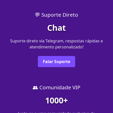
💬 Suporte Direto
Chat
Suporte direto via Telegram, respostas rápidas e
atendimento personalizado!
Falar Suporte
👥 Comunidade VIP
1000+