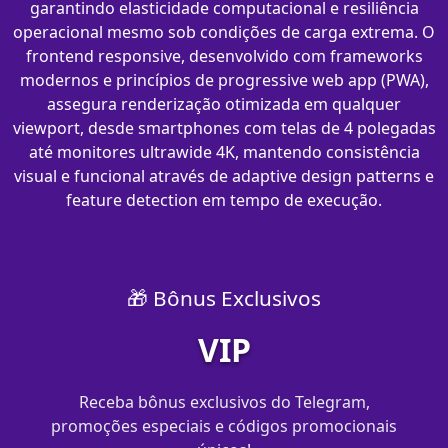
garantindo elasticidade computacional e resiliência
operacional mesmo sob condições de carga extrema. O
frontend responsive, desenvolvido com frameworks
modernos e princípios de progressive web app (PWA),
assegura renderização otimizada em qualquer
viewport, desde smartphones com telas de 4 polegadas
até monitores ultrawide 4K, mantendo consistência
visual e funcional através de adaptive design patterns e
feature detection em tempo de execução.
🎁 Bônus Exclusivos
VIP
Receba bônus exclusivos do Telegram,
promoções especiais e códigos promocionais