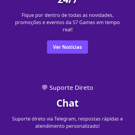
Fique por dentro de todas as novidades,
promoções e eventos da 57 Games em tempo
real!
Ver Notícias
💬 Suporte Direto
Chat
Suporte direto via Telegram, respostas rápidas e
atendimento personalizado!