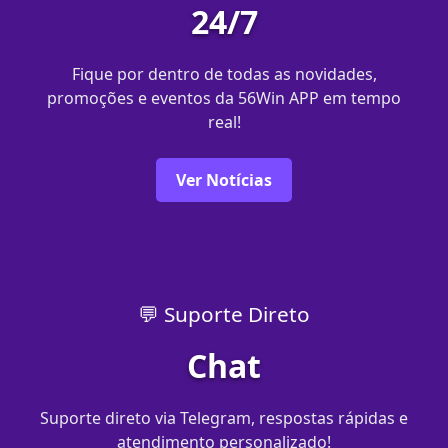
24/7
Fique por dentro de todas as novidades,
promoções e eventos da 56Win APP em tempo
real!
Ver Notícias
💬 Suporte Direto
Chat
Suporte direto via Telegram, respostas rápidas e
atendimento personalizado!