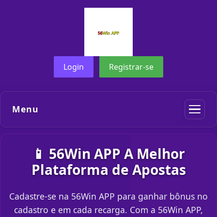
Login
Registrar-se
Menu
📱 56Win APP A Melhor
Plataforma de Apostas
Cadastre-se na 56Win APP para ganhar bônus no
cadastro e em cada recarga. Com a 56Win APP,