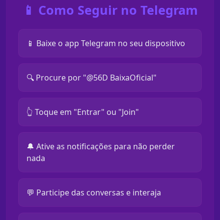
📱 Como Seguir no Telegram
📱 Baixe o app Telegram no seu dispositivo
🔍 Procure por "@56D BaixaOficial"
👆 Toque em "Entrar" ou "Join"
🔔 Ative as notificações para não perder
nada
💬 Participe das conversas e interaja