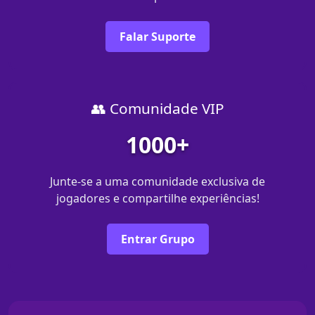
Falar Suporte
👥 Comunidade VIP
1000+
Junte-se a uma comunidade exclusiva de
jogadores e compartilhe experiências!
Entrar Grupo