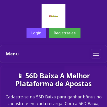
Login
Registrar-se
Menu
📱 56D Baixa A Melhor
Plataforma de Apostas
Cadastre-se na 56D Baixa para ganhar bônus no
cadastro e em cada recarga. Com a 56D Baixa,