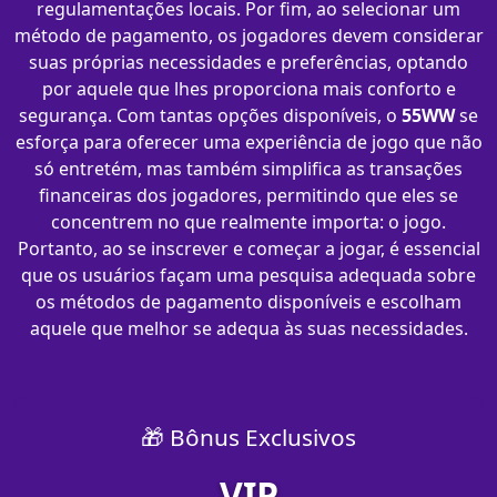
regulamentações locais. Por fim, ao selecionar um
método de pagamento, os jogadores devem considerar
suas próprias necessidades e preferências, optando
por aquele que lhes proporciona mais conforto e
segurança. Com tantas opções disponíveis, o
55WW
se
esforça para oferecer uma experiência de jogo que não
só entretém, mas também simplifica as transações
financeiras dos jogadores, permitindo que eles se
concentrem no que realmente importa: o jogo.
Portanto, ao se inscrever e começar a jogar, é essencial
que os usuários façam uma pesquisa adequada sobre
os métodos de pagamento disponíveis e escolham
aquele que melhor se adequa às suas necessidades.
🎁 Bônus Exclusivos
VIP