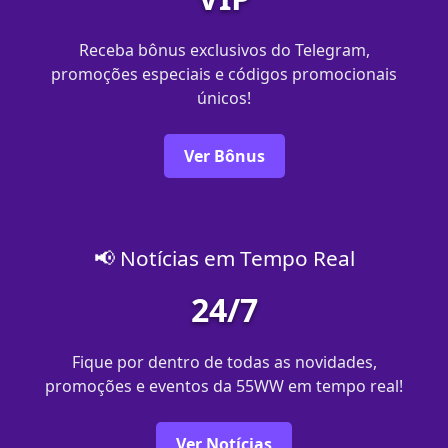
Receba bônus exclusivos do Telegram,
promoções especiais e códigos promocionais
únicos!
Ver Bônus
📢 Notícias em Tempo Real
24/7
Fique por dentro de todas as novidades,
promoções e eventos da 55WW em tempo real!
Ver Notícias