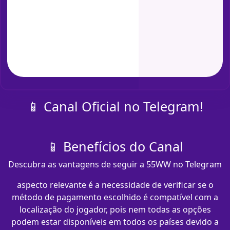
📱 Canal Oficial no Telegram!
📱 Benefícios do Canal
Descubra as vantagens de seguir a 55WW no Telegram
aspecto relevante é a necessidade de verificar se o
método de pagamento escolhido é compatível com a
localização do jogador, pois nem todas as opções
podem estar disponíveis em todos os países devido a