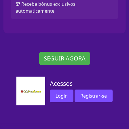
🎁 Receba bônus exclusivos
automaticamente
SEGUIR AGORA
Acessos
Login
Registrar-se