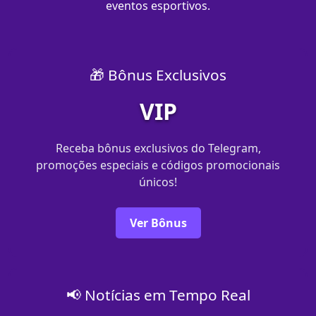
eventos esportivos.
🎁 Bônus Exclusivos
VIP
Receba bônus exclusivos do Telegram,
promoções especiais e códigos promocionais
únicos!
Ver Bônus
📢 Notícias em Tempo Real