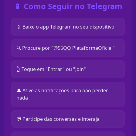
📱 Como Seguir no Telegram
📱 Baixe o app Telegram no seu dispositivo
🔍 Procure por "@55QQ PlataformaOficial"
👆 Toque em "Entrar" ou "Join"
🔔 Ative as notificações para não perder
nada
💬 Participe das conversas e interaja