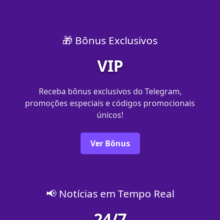
🎁 Bônus Exclusivos
VIP
Receba bônus exclusivos do Telegram,
promoções especiais e códigos promocionais
únicos!
Ver Bônus
📢 Notícias em Tempo Real
24/7