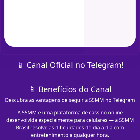
📱 Canal Oficial no Telegram!
📱 Benefícios do Canal
Descubra as vantagens de seguir a 55MM no Telegram
A 55MM é uma plataforma de cassino online
desenvolvida especialmente para celulares — a 55MM
Brasil resolve as dificuldades do dia a dia com
entretenimento a qualquer hora.