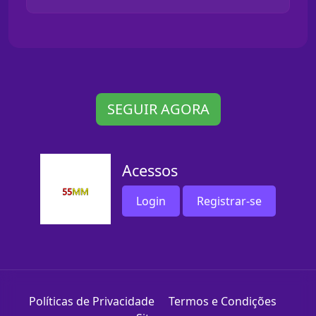
SEGUIR AGORA
Acessos
Login
Registrar-se
Políticas de Privacidade
Termos e Condições