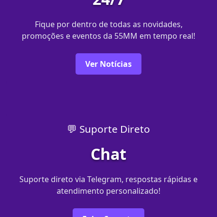
Fique por dentro de todas as novidades,
promoções e eventos da 55MM em tempo real!
Ver Notícias
💬 Suporte Direto
Chat
Suporte direto via Telegram, respostas rápidas e
atendimento personalizado!