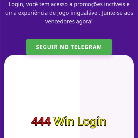
Login, você tem acesso a promoções incríveis e
uma experiência de jogo inigualável. Junte-se aos
vencedores agora!
SEGUIR NO TELEGRAM