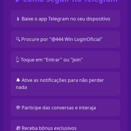
📱 Baixe o app Telegram no seu dispositivo
🔍 Procure por "@444 Win LoginOficial"
👆 Toque em "Entrar" ou "Join"
🔔 Ative as notificações para não perder
nada
💬 Participe das conversas e interaja
🎁 Receba bônus exclusivos