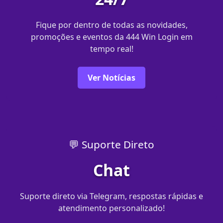
Fique por dentro de todas as novidades,
promoções e eventos da 444 Win Login em
tempo real!
Ver Notícias
💬 Suporte Direto
Chat
Suporte direto via Telegram, respostas rápidas e
atendimento personalizado!