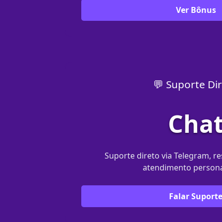
Ver Bônus
💬 Suporte Di
Cha
Suporte direto via Telegram, r
atendimento persona
Falar Suport