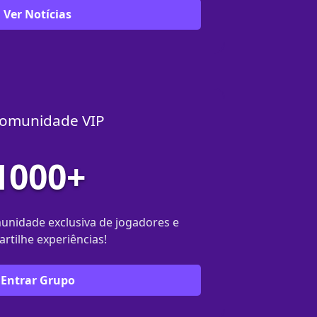
Ver Notícias
Comunidade VIP
1000+
unidade exclusiva de jogadores e
rtilhe experiências!
Entrar Grupo