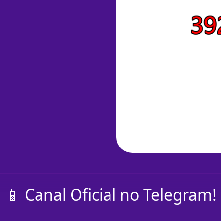
📱 Canal Oficial no Telegram!