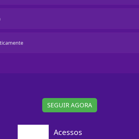
a
aticamente
SEGUIR AGORA
Acessos