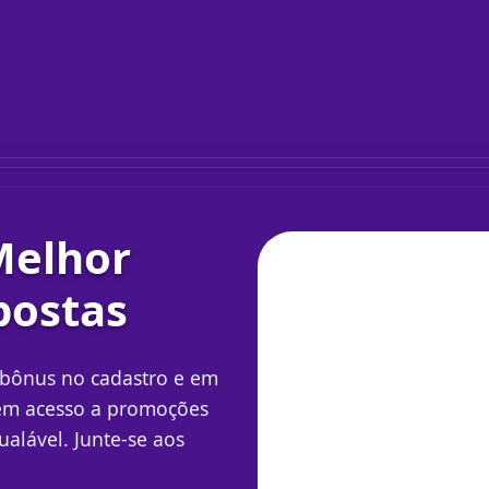
Melhor
postas
 bônus no cadastro e em
tem acesso a promoções
ualável. Junte-se aos