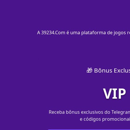
A 39234.Com é uma plataforma de jogos re
🎁 Bônus Exclu
VIP
Receba bônus exclusivos do Telegra
e códigos promocionai