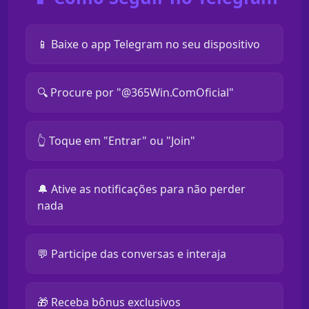
📱 Baixe o app Telegram no seu dispositivo
🔍 Procure por "@365Win.ComOficial"
👆 Toque em "Entrar" ou "Join"
🔔 Ative as notificações para não perder
nada
💬 Participe das conversas e interaja
🎁 Receba bônus exclusivos