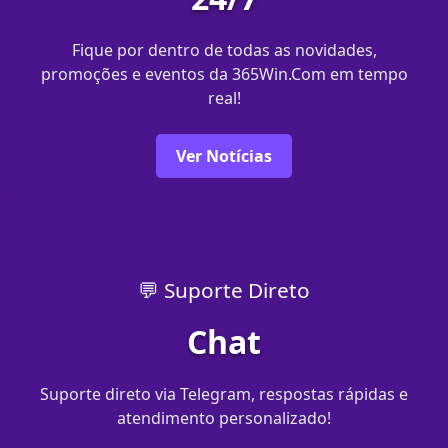
Fique por dentro de todas as novidades,
promoções e eventos da 365Win.Com em tempo
real!
Ver Notícias
💬 Suporte Direto
Chat
Suporte direto via Telegram, respostas rápidas e
atendimento personalizado!