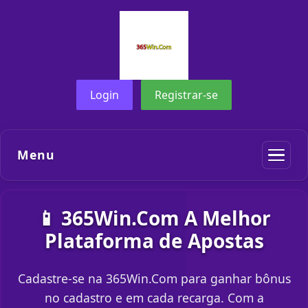
Login
Registrar-se
Menu
📱 365Win.Com A Melhor
Plataforma de Apostas
Cadastre-se na 365Win.Com para ganhar bônus
no cadastro e em cada recarga. Com a