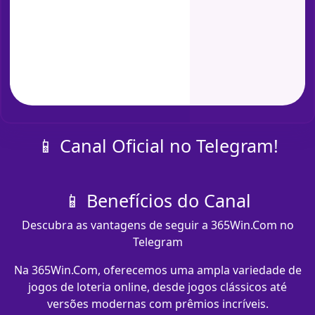
📱 Canal Oficial no Telegram!
📱 Benefícios do Canal
Descubra as vantagens de seguir a 365Win.Com no
Telegram
Na 365Win.Com, oferecemos uma ampla variedade de
jogos de loteria online, desde jogos clássicos até
versões modernas com prêmios incríveis.