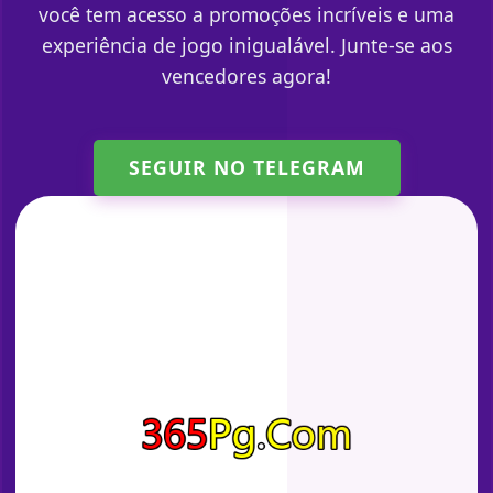
você tem acesso a promoções incríveis e uma
experiência de jogo inigualável. Junte-se aos
vencedores agora!
SEGUIR NO TELEGRAM