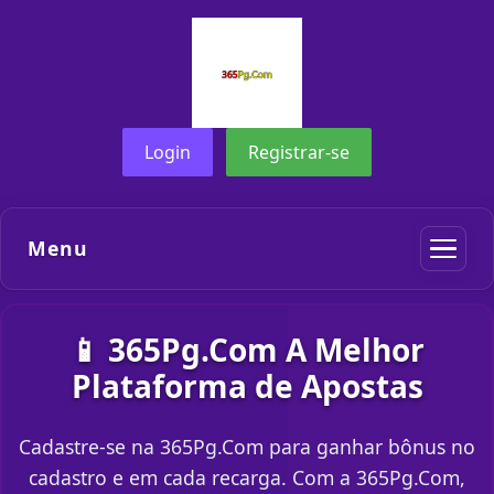
Login
Registrar-se
Menu
📱 365Pg.Com A Melhor
Plataforma de Apostas
Cadastre-se na 365Pg.Com para ganhar bônus no
cadastro e em cada recarga. Com a 365Pg.Com,