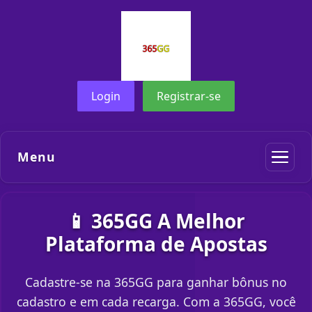
Login
Registrar-se
Menu
📱 365GG A Melhor
Plataforma de Apostas
Cadastre-se na 365GG para ganhar bônus no
cadastro e em cada recarga. Com a 365GG, você