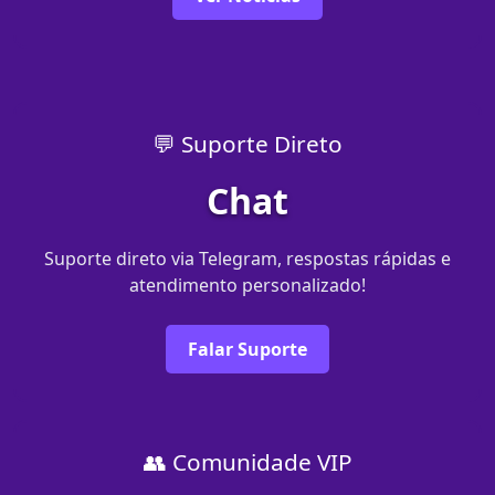
💬 Suporte Direto
Chat
Suporte direto via Telegram, respostas rápidas e
atendimento personalizado!
Falar Suporte
👥 Comunidade VIP