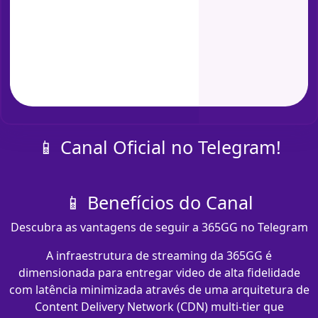
📱 Canal Oficial no Telegram!
📱 Benefícios do Canal
Descubra as vantagens de seguir a 365GG no Telegram
A infraestrutura de streaming da 365GG é
dimensionada para entregar video de alta fidelidade
com latência minimizada através de uma arquitetura de
Content Delivery Network (CDN) multi-tier que