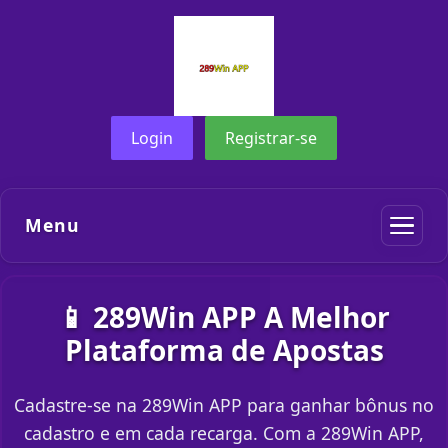
Login
Registrar-se
Menu
📱 289Win APP A Melhor
Plataforma de Apostas
Cadastre-se na 289Win APP para ganhar bônus no
cadastro e em cada recarga. Com a 289Win APP,