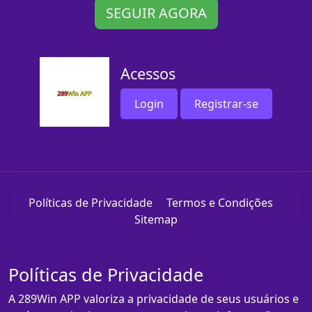
SEGUIR AGORA
Acessos
Login
Registrar-se
Políticas de Privacidade
Termos e Condições
Sitemap
Políticas de Privacidade
A 289Win APP valoriza a privacidade de seus usuários e