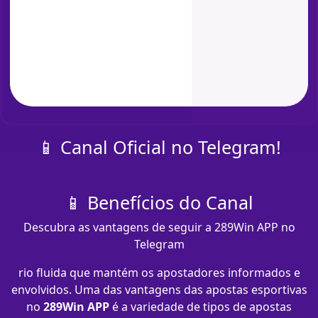
📱 Canal Oficial no Telegram!
📱 Benefícios do Canal
Descubra as vantagens de seguir a 289Win APP no
Telegram
rio fluida que mantém os apostadores informados e
envolvidos. Uma das vantagens das apostas esportivas
no
289Win APP
é a variedade de tipos de apostas