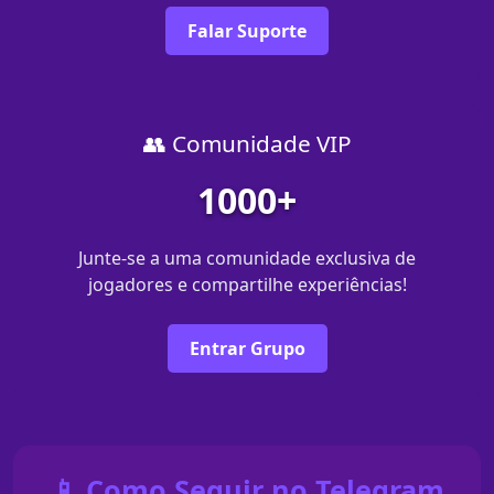
Falar Suporte
👥 Comunidade VIP
1000+
Junte-se a uma comunidade exclusiva de
jogadores e compartilhe experiências!
Entrar Grupo
📱 Como Seguir no Telegram