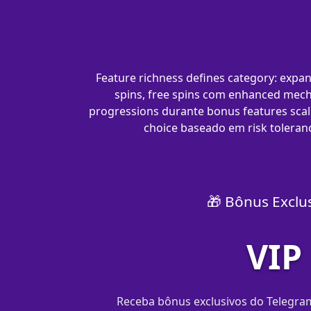
Feature richness defines category: expan
spins, free spins com enhanced mecha
progressions durante bonus features scali
choice baseado em risk toleranc
🎁 Bônus Exclu
VIP
Receba bônus exclusivos do Telegra