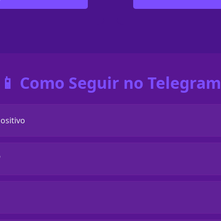
📱 Como Seguir no Telegram
ositivo
"