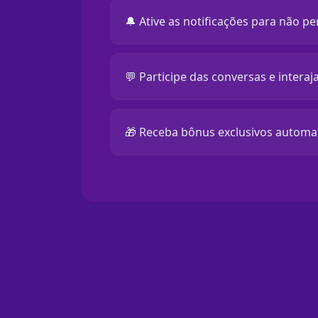
🔔 Ative as notificações para não p
💬 Participe das conversas e interaj
🎁 Receba bônus exclusivos autom