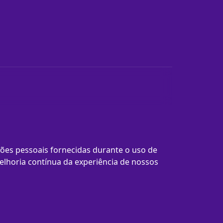
ões pessoais fornecidas durante o uso de
elhoria contínua da experiência de nossos