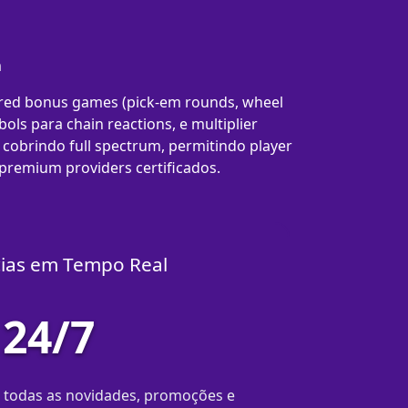
m
ggered bonus games (pick-em rounds, wheel
ls para chain reactions, e multiplier
 cobrindo full spectrum, permitindo player
 premium providers certificados.
cias em Tempo Real
24/7
e todas as novidades, promoções e