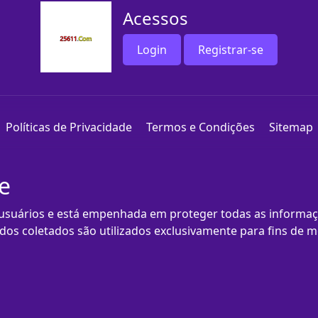
Acessos
Login
Registrar-se
Políticas de Privacidade
Termos e Condições
Sitemap
de
s usuários e está empenhada em proteger todas as informaç
os coletados são utilizados exclusivamente para fins de m