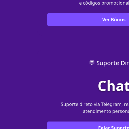
e códigos promocionai
Ver Bônus
💬 Suporte Di
Cha
Suporte direto via Telegram, r
atendimento persona
Falar Suport