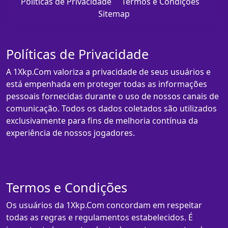
Políticas de Privacidade
Termos e Condições
Sitemap
Políticas de Privacidade
A 1Xkp.Com valoriza a privacidade de seus usuários e
está empenhada em proteger todas as informações
pessoais fornecidas durante o uso de nossos canais de
comunicação. Todos os dados coletados são utilizados
exclusivamente para fins de melhoria contínua da
experiência de nossos jogadores.
Termos e Condições
Os usuários da 1Xkp.Com concordam em respeitar
todas as regras e regulamentos estabelecidos. É