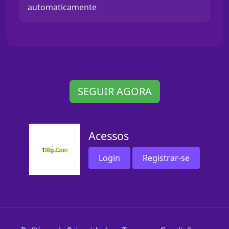
automaticamente
SEGUIR AGORA
Acessos
Login
Registrar-se