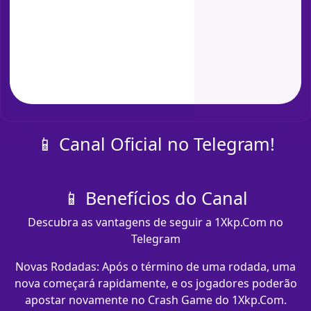
📱 Canal Oficial no Telegram!
📱 Benefícios do Canal
Descubra as vantagens de seguir a 1Xkp.Com no
Telegram
Novas Rodadas: Após o término de uma rodada, uma
nova começará rapidamente, e os jogadores poderão
apostar novamente no Crash Game do 1Xkp.Com.